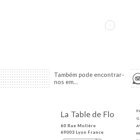
Também pode encontrar-
nos em…
P
La Table de Flo
G
60 Rue Molière
A
69003 Lyon France
M