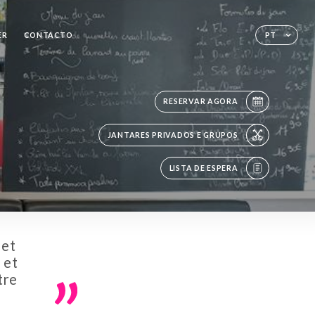
ER
CONTACTO
PT
RESERVAR AGORA
JANTARES PRIVADOS E GRUPOS
LISTA DE ESPERA
 et
 et
tre