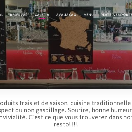
AL
RESERVAR
GALERIA
AVALIAÇÃO
MENU
PLATS À EMPORT
oduits frais et de saison, cuisine traditionnelle
spect du non gaspillage. Sourire, bonne humeur
nvivialité. C'est ce que vous trouverez dans no
resto!!!!