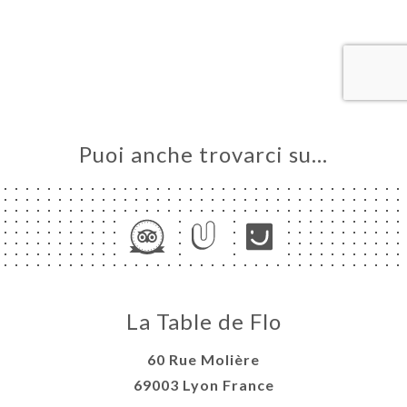
LE
NOTA
ERIA
SIONE
NU
 À
Puoi anche trovarci su…
RTER
ATTO
La Table de Flo
60 Rue Molière
69003 Lyon France