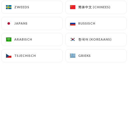
简体中文 (CHINEES)
简体中文 (CHINEES)
ZWEEDS
ZWEEDS
SYLVIANE D. beoordeelde
JAPANS
JAPANS
RUSSISCH
RUSSISCH
5/5
Bonne cuisine maison Service rapide
한국어 (KOREAANS)
한국어 (KOREAANS)
ARABISCH
ARABISCH
01/06/2026
•
04:05
TSJECHISCH
TSJECHISCH
GRIEKS
GRIEKS
Evelyne T. beoordeelde
E
5/5
Petit restaurant de quartier qui mérite
d'être connu. Accueil, service et plats faits
à partir de produits de produits frais, prix
du menu du jour et à la carte: tout est bien
!
29/05/2026
•
08:42