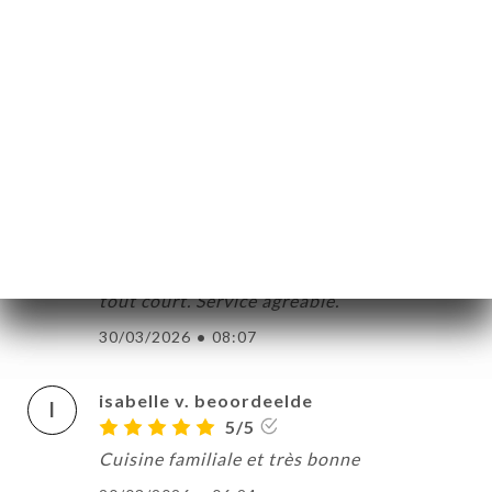
Angelique D. beoordeelde
A
5/5
Accueil chaleureux, plats délicieux de
l'entrée au dessert
23/04/2026
•
04:05
Emmanuel L. beoordeelde
E
5/5
Très bon rapport qualité prix, et très bon
tout court. Service agréable.
30/03/2026
•
08:07
isabelle v. beoordeelde
I
5/5
Cuisine familiale et très bonne